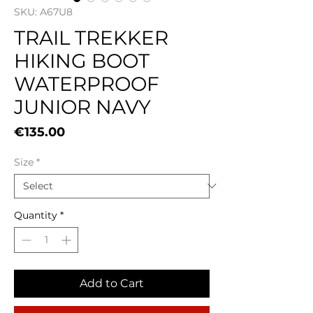
SKU: A67U8
TRAIL TREKKER
HIKING BOOT
WATERPROOF
JUNIOR NAVY
Price
€135.00
Size
*
Quantity
*
Add to Cart