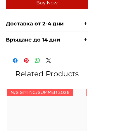
Buy Now
Доставка от 2-4 дни
Доставяме чрез куриерска фирма
Връщане до 14 дни
ЕКОНТ И СПИДИ за сметка на
купувача. Прочети повече
тук
.
За връщания погледнете нашите
условия
тук
.
Related Products
N/S SPRING/SUMMER 2026
N/S SPRING/SUMM