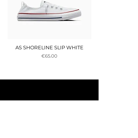
AS SHORELINE SLIP WHITE
Price
€65.00
About us
Delivery and returns
Payments
Terms and conditions
Privacy policy