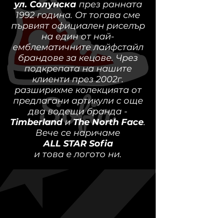
ул. Солунска
през ранната
1992 година. От тогава сме
първият официален риселър
на един от най-
емблематичните лайфстайл
брандове за кецове. Чрез
подкрепата на нашите
клиенти през 2002г.
разширихме колекцията от
предлагани артикули с още
два водещи бранда -
Timberland
и
The North Face
.
Вече се наричаме
ALL STAR Sofia
и това е логото ни.