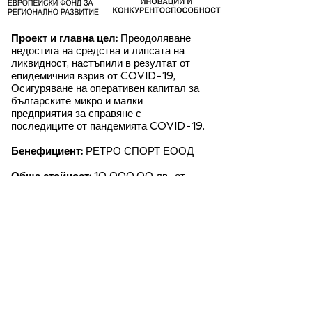
Проект и главна цел:
Преодоляване
недостига на средства и липсата на
ликвидност, настъпили в резултат от
епидемичния взрив от COVID-19,
Осигуряване на оперативен капитал за
българските микро и малки
предприятия за справяне с
последиците от пандемията COVID-19.
Бенефициент:
РЕТРО СПОРТ ЕООД
Обща стойност:
10 000,00 лв., от
които 8 500,00 лв.
европейско и 1 500,00 лв. национално
съфинансиране.
Начало:
14.09.2020
г.
Край:
14.12.2020
г.
About us
Delivery and returns