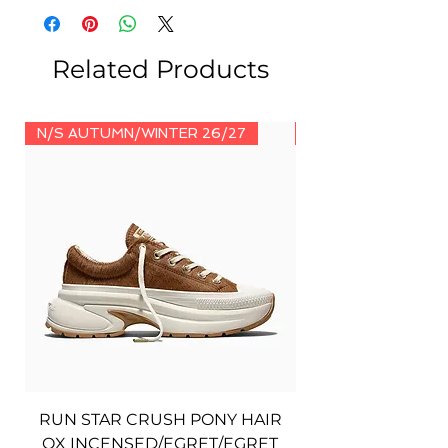
условия
тук
.
Related Products
N/S AUTUMN/WINTER 26/27
N/S AUTUMN/WINT
RUN STAR CRUSH PONY HAIR
OX INCENSED/EGRET/EGRET