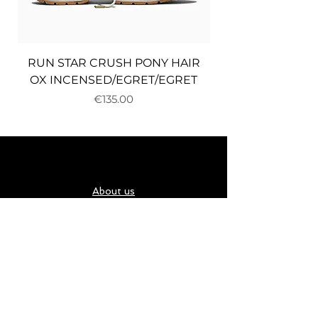
RUN STAR CRUSH PONY HAIR
OX INCENSED/EGRET/EGRET
Price
€135.00
About us
Delivery and returns
Payments
Terms and conditions
Privacy policy
Cookies
Карта за подарък