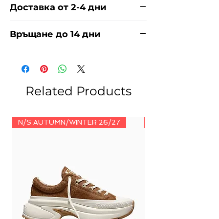
Доставка от 2-4 дни
Доставяме чрез куриерска фирма
Връщане до 14 дни
ЕКОНТ И СПИДИ за сметка на
купувача. Прочети повече
тук
.
За връщания погледнете нашите
условия
тук
.
Related Products
N/S AUTUMN/WINTER 26/27
N/S AUTUMN/WINT