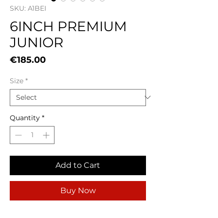
SKU: A1BEI
6INCH PREMIUM
JUNIOR
Price
€185.00
Size
*
Quantity
*
Add to Cart
Buy Now