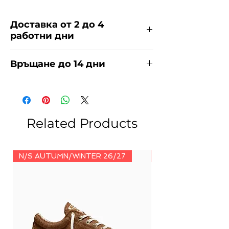
Доставка от 2 до 4
работни дни
Доставяме чрез куриерска фирма
Връщане до 14 дни
ЕКОНТ и СПИДИ за сметка на
купувача. Прочети повече
тук
.
За връщания погледнете нашите
условия
тук
.
Related Products
N/S AUTUMN/WINTER 26/27
N/S AUTUMN/WINT