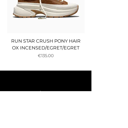
RUN STAR CRUSH PONY HAIR
OX INCENSED/EGRET/EGRET
Price
€135.00
About us
Delivery and returns
Payments
Terms and conditions
Privacy policy