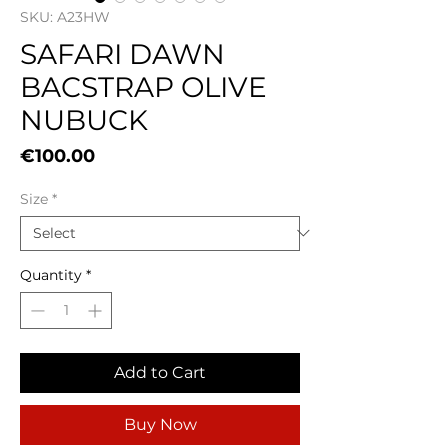
SKU: A23HW
SAFARI DAWN
BACSTRAP OLIVE
NUBUCK
Price
€100.00
Size
*
Quantity
*
Add to Cart
Buy Now