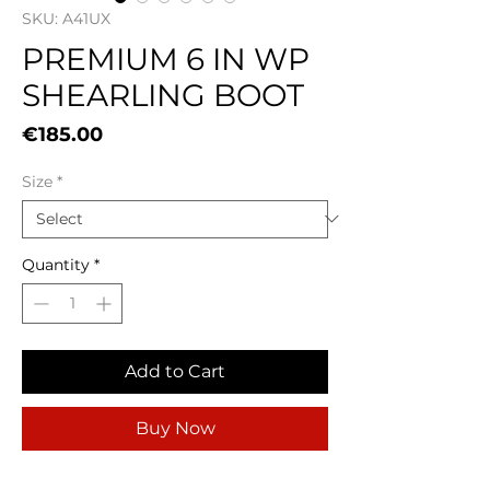
SKU: A41UX
PREMIUM 6 IN WP
SHEARLING BOOT
Price
€185.00
Size
*
Quantity
*
Add to Cart
Buy Now