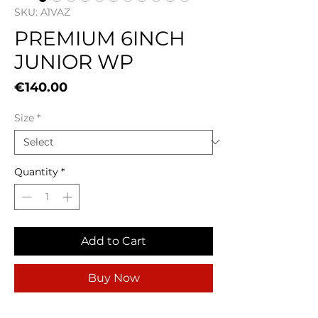
SKU: A1VAZ
PREMIUM 6INCH
JUNIOR WP
Price
€140.00
Size
*
Quantity
*
Add to Cart
Buy Now