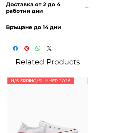
Доставка от 2 до 4
работни дни
Доставяме чрез куриерска фирма
Връщане до 14 дни
ЕКОНТ за сметка на купувача.
Прочети повече
тук
.
За връщания погледнете нашите
условия
тук
.
Related Products
N/S SPRING/SUMMER 2026
N/S SPRING/SUMM