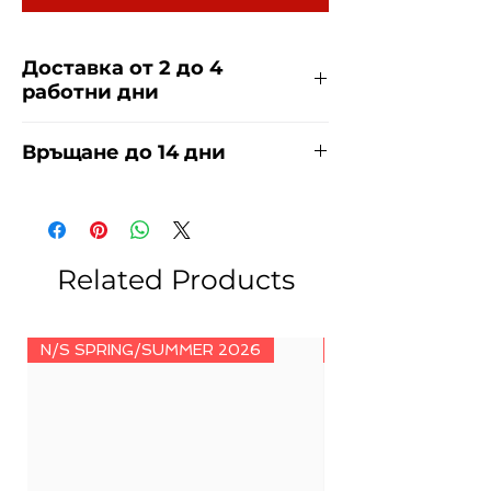
Доставка от 2 до 4
работни дни
Доставяме чрез куриерска фирма
Връщане до 14 дни
ЕКОНТ и СПИДИ за сметка на
купувача. Прочети повече
тук
.
За връщания погледнете нашите
условия
тук
.
Related Products
N/S SPRING/SUMMER 2026
N/S SPRING/SUMM