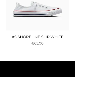
AS SHORELINE SLIP WHITE
Price
€65.00
About us
Delivery and returns
Payments
Terms and conditions
Privacy policy