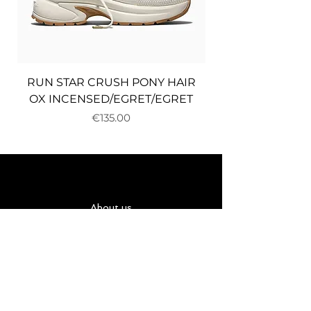
RUN STAR CRUSH PONY HAIR
OX INCENSED/EGRET/EGRET
Price
€135.00
About us
Delivery and returns
Payments
Terms and conditions
Privacy policy
Cookies