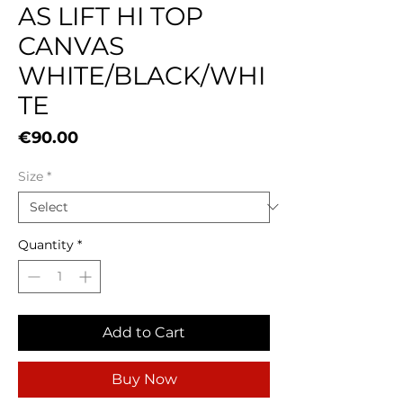
AS LIFT HI TOP
CANVAS
WHITE/BLACK/WHI
TE
Price
€90.00
Size
*
Quantity
*
Add to Cart
Buy Now