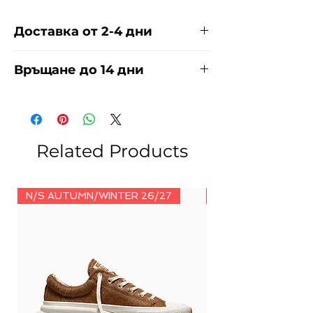
Доставка от 2-4 дни
Доставяме чрез куриерска фирма
Връщане до 14 дни
ЕКОНТ И СПИДИ за сметка на
купувача. Прочети повече
тук
.
За връщания погледнете нашите
условия
тук
.
Related Products
N/S AUTUMN/WINTER 26/27
N/S AUTUMN/WINT