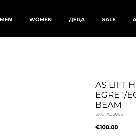
MEN
WOMEN
ДЕЦА
SALE
AS LIFT H
EGRET/E
BEAM
SKU: A06063
Price
€100.00