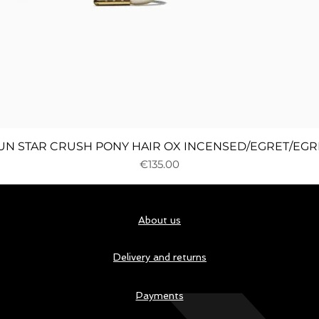
Quick View
UN STAR CRUSH PONY HAIR OX INCENSED/EGRET/EGR
Price
€135.00
About us
Delivery and returns
Payments