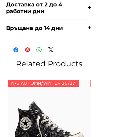
Доставка от 2 до 4
работни дни
Доставяме чрез куриерска фирма
Връщане до 14 дни
ЕКОНТ за сметка на купувача.
Прочети повече
тук
.
За връщания погледнете нашите
условия
тук
.
Related Products
N/S AUTUMN/WINTER 26/27
N/S AUTUMN/WINT