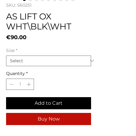
SKU: 560251
AS LIFT OX
WHT\BLK\WHT
Price
€90.00
Size
*
Quantity
*
Add to Cart
Buy Now