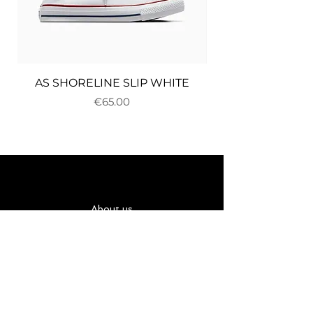
AS SHORELINE SLIP WHITE
Price
€65.00
About us
Delivery and returns
Payments
Terms and conditions
Privacy policy
Cookies