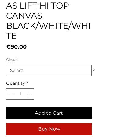
AS LIFT HI TOP
CANVAS
BLACK/WHITE/WHI
TE
Price
€90.00
Size
*
Quantity
*
Add to Cart
Buy Now