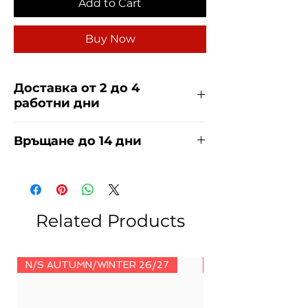
Add to Cart
Buy Now
Доставка от 2 до 4
работни дни
Доставяме чрез куриерска фирма
Връщане до 14 дни
ЕКОНТ и СПИДИ за сметка на
купувача. Прочети повече
тук
.
За връщания погледнете нашите
условия
тук
.
Related Products
N/S AUTUMN/WINTER 26/27
N/S AUTUMN/WINT