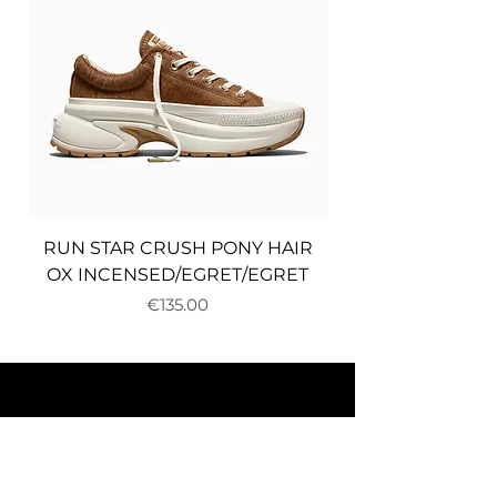
RUN STAR CRUSH PONY HAIR
OX INCENSED/EGRET/EGRET
Price
€135.00
About us
Delivery and returns