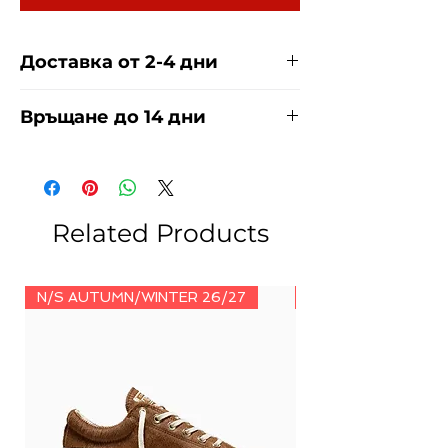
Доставка от 2-4 дни
Доставяме чрез куриерска фирма
Връщане до 14 дни
ЕКОНТ И СПИДИ за сметка на
купувача. Прочети повече
тук
.
За връщания погледнете нашите
условия
тук
.
Related Products
N/S AUTUMN/WINTER 26/27
N/S AUTUMN/WINT