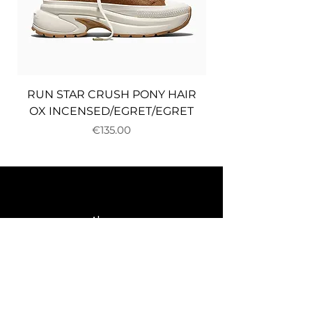
RUN STAR CRUSH PONY HAIR
OX INCENSED/EGRET/EGRET
Price
€135.00
About us
Delivery and returns
Payments
Terms and conditions
Privacy policy
Cookies