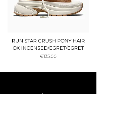
RUN STAR CRUSH PONY HAIR
OX INCENSED/EGRET/EGRET
Price
€135.00
About us
Delivery and returns
Payments
Terms and conditions
Privacy policy
Cookies