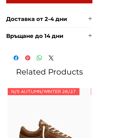
Доставка от 2-4 дни
Доставяме чрез куриерска фирма
Връщане до 14 дни
ЕКОНТ И СПИДИ за сметка на
купувача. Прочети повече
тук
.
За връщания погледнете нашите
условия
тук
.
Related Products
N/S AUTUMN/WINTER 26/27
N/S AUTUMN/WINT