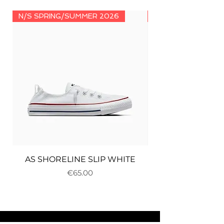
N/S SPRING/SUMMER 2026
N/S SPRING/SUMM
AS SHORELINE SLIP WHITE
Price
€65.00