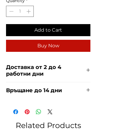
Quantity
*
Add to Cart
Buy Now
Доставка от 2 до 4
работни дни
Доставяме чрез куриерска фирма
Връщане до 14 дни
ЕКОНТ и СПИДИ за сметка на
купувача. Прочети повече
тук
.
За връщания погледнете нашите
условия
тук
.
Related Products