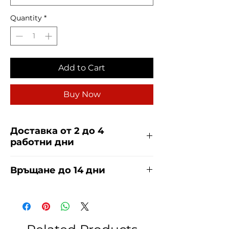
Quantity
*
Add to Cart
Buy Now
Доставка от 2 до 4
работни дни
Доставяме чрез куриерска фирма
Връщане до 14 дни
ЕКОНТ и СПИДИ за сметка на
купувача. Прочети повече
тук
.
За връщания погледнете нашите
условия
тук
.