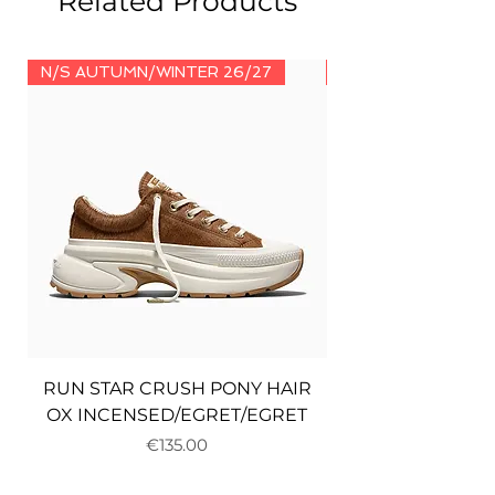
Related Products
N/S AUTUMN/WINTER 26/27
N/S AUTUMN/WINT
RUN STAR CRUSH PONY HAIR
OX INCENSED/EGRET/EGRET
Price
€135.00