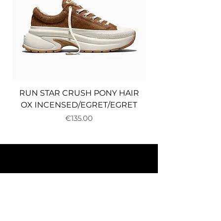
RUN STAR CRUSH PONY HAIR
OX INCENSED/EGRET/EGRET
Price
€135.00
About us
Delivery and returns
Payments
Terms and conditions