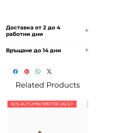
Доставка от 2 до 4
работни дни
Доставяме чрез куриерска фирма
Връщане до 14 дни
ЕКОНТ и СПИДИ за сметка на
купувача. Прочети повече
тук
.
За връщания погледнете нашите
условия
тук
.
Related Products
N/S AUTUMN/WINTER 26/27
N/S AUTUMN/WINT