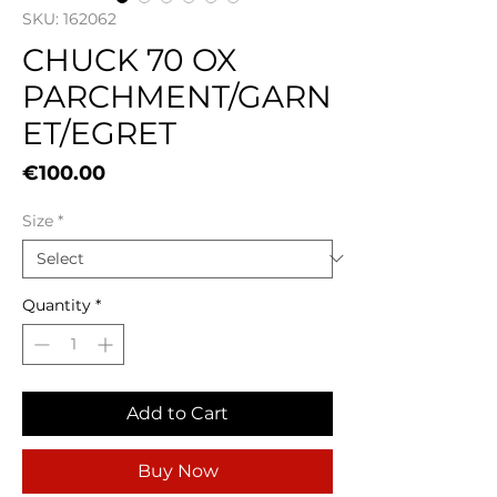
SKU: 162062
CHUCK 70 OX
PARCHMENT/GARN
ET/EGRET
Price
€100.00
Size
*
Quantity
*
Add to Cart
Buy Now