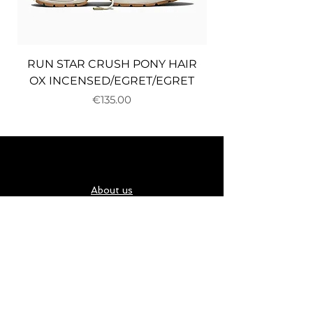
RUN STAR CRUSH PONY HAIR
OX INCENSED/EGRET/EGRET
Price
€135.00
About us
Delivery and returns
Payments
Terms and conditions
Privacy policy
Cookies
Карта за подарък