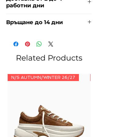
работни дни
Доставяме чрез куриерска фирма
Връщане до 14 дни
ЕКОНТ и СПИДИ за сметка на
купувача. Прочети повече
тук
.
За връщания погледнете нашите
условия
тук
.
Related Products
N/S AUTUMN/WINTER 26/27
N/S AUTUMN/WINT