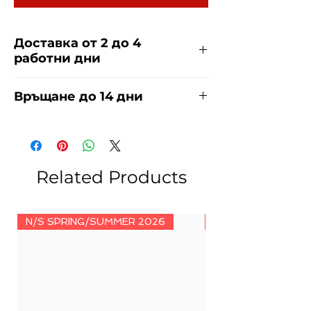
Доставка от 2 до 4
работни дни
Доставяме чрез куриерска фирма
Връщане до 14 дни
ЕКОНТ и СПИДИ за сметка на
купувача. Прочети повече
тук
.
За връщания погледнете нашите
условия
тук
.
Related Products
N/S SPRING/SUMMER 2026
N/S SPRING/SUMM