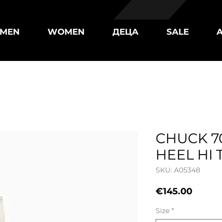
MEN
WOMEN
ДЕЦА
SALE
CHUCK 7
HEEL HI 
SKU: A05348
Price
€145.00
Size
*