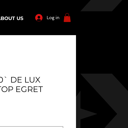
Log in
ABOUT US
0` DE LUX
TOP EGRET