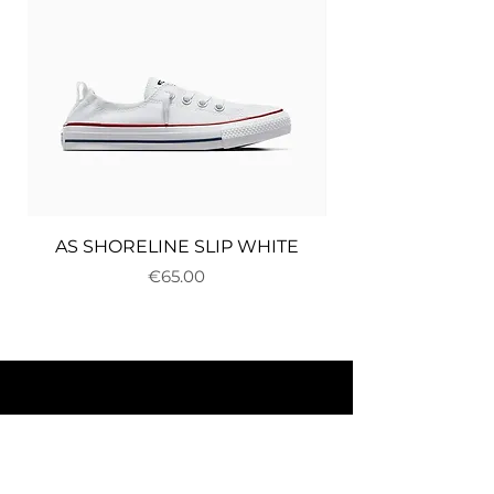
AS SHORELINE SLIP WHITE
Price
€65.00
About us
Delivery and returns