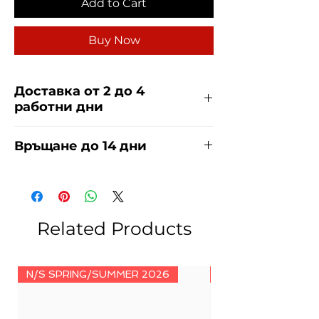
Add to Cart
Buy Now
Доставка от 2 до 4
работни дни
Доставяме чрез куриерска фирма
Връщане до 14 дни
ЕКОНТ и СПИДИ за сметка на
купувача. Прочети повече
тук
.
За връщания погледнете нашите
условия
тук
.
Related Products
N/S SPRING/SUMMER 2026
N/S SPRING/SUMM