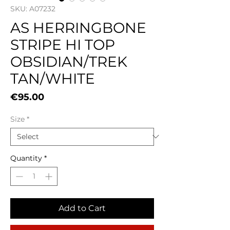
SKU: A07232
AS HERRINGBONE
STRIPE HI TOP
OBSIDIAN/TREK
TAN/WHITE
Price
€95.00
Size
*
Quantity
*
Add to Cart