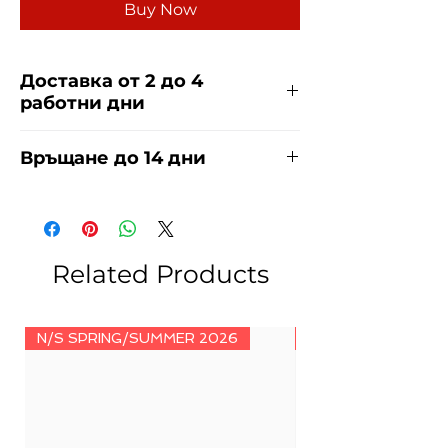
Buy Now
Доставка от 2 до 4
работни дни
Доставяме чрез куриерска фирма
Връщане до 14 дни
ЕКОНТ и СПИДИ за сметка на
купувача. Прочети повече
тук
.
За връщания погледнете нашите
условия
тук
.
Related Products
N/S SPRING/SUMMER 2026
N/S SPRING/SUMM