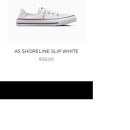
AS SHORELINE SLIP WHITE
Price
€65.00
About us
Delivery and returns
Payments
Terms and conditions