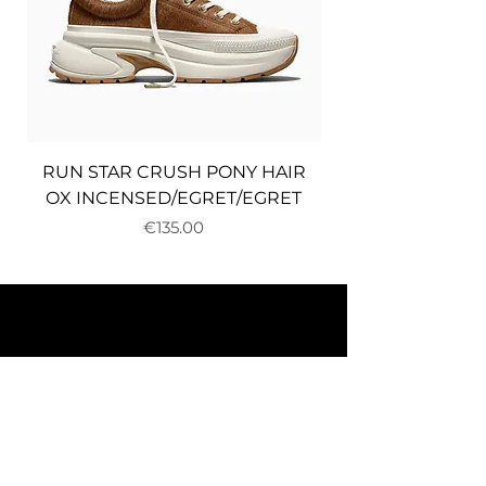
RUN STAR CRUSH PONY HAIR
OX INCENSED/EGRET/EGRET
Price
€135.00
About us
Delivery and returns
Payments
Terms and conditions
Privacy policy