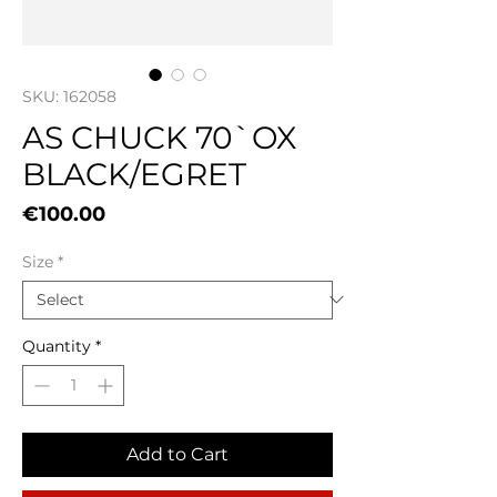
SKU: 162058
AS CHUCK 70`OX
BLACK/EGRET
Price
€100.00
Size
*
Quantity
*
Add to Cart