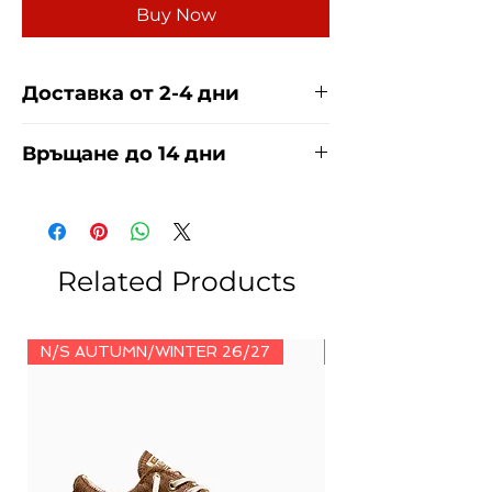
Buy Now
Доставка от 2-4 дни
Доставяме чрез куриерска фирма
Връщане до 14 дни
ЕКОНТ И СПИДИ за сметка на
купувача. Прочети повече
тук
.
За връщания погледнете нашите
условия
тук
.
Related Products
N/S AUTUMN/WINTER 26/27
N/S AUTUMN/WINT