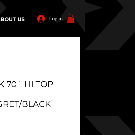
Log in
ABOUT US
 70` HI TOP
GRET/BLACK