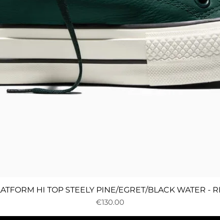
Quick View
PLATFORM HI TOP STEELY PINE/EGRET/BLACK WATER - 
Price
€130.00