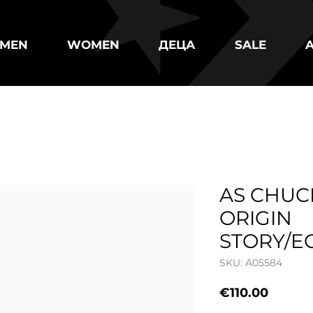
MEN
WOMEN
ДЕЦА
SALE
AS CHUCK
ORIGIN
STORY/E
SKU: A05584
Price
€110.00