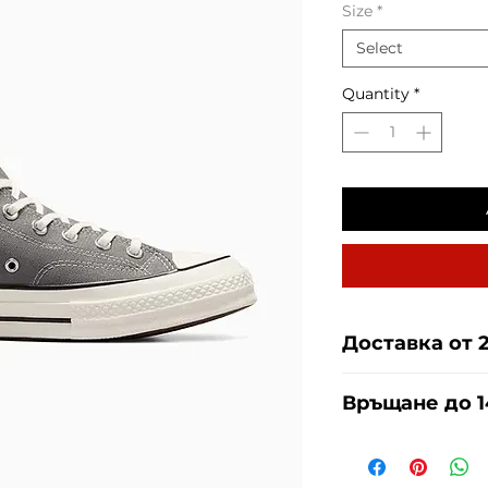
Size
*
Select
Quantity
*
Доставка от 
Доставяме чрез 
Връщане до 1
СПИДИ за сметка 
повече
тук
.
За връщания пог