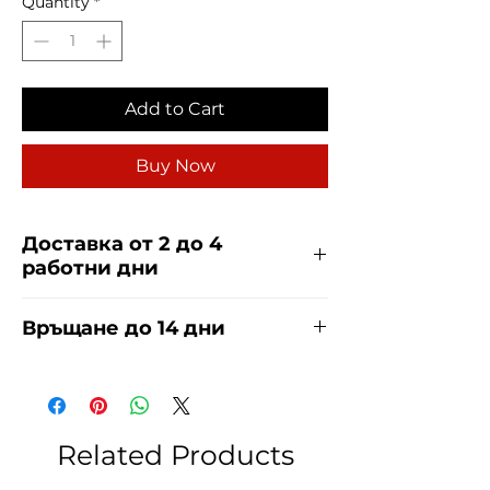
Quantity
*
Add to Cart
Buy Now
Доставка от 2 до 4
работни дни
Доставяме чрез куриерска фирма
Връщане до 14 дни
ЕКОНТ и СПИДИ за сметка на
купувача. Прочети повече
тук
.
За връщания погледнете нашите
условия
тук
.
Related Products