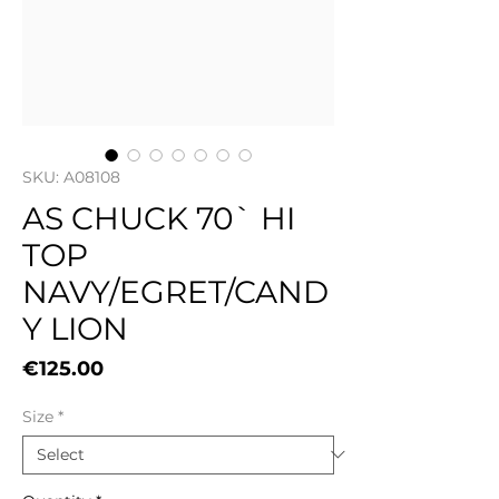
SKU: A08108
AS CHUCK 70` HI
TOP
NAVY/EGRET/CAND
Y LION
Price
€125.00
Size
*