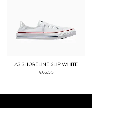
AS SHORELINE SLIP WHITE
Price
€65.00
About us
Delivery and returns