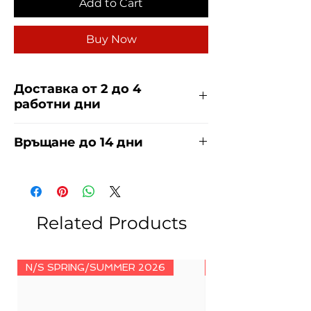
Add to Cart
Buy Now
Доставка от 2 до 4
работни дни
Доставяме чрез куриерска фирма
Връщане до 14 дни
ЕКОНТ и СПИДИ за сметка на
купувача. Прочети повече
тук
.
За връщания погледнете нашите
условия
тук
.
Related Products
N/S SPRING/SUMMER 2026
N/S SPRING/SUMM