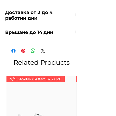
Доставка от 2 до 4
работни дни
Доставяме чрез куриерска фирма
Връщане до 14 дни
ЕКОНТ за сметка на купувача.
Прочети повече
тук
.
За връщания погледнете нашите
условия
тук
.
Related Products
N/S SPRING/SUMMER 2026
N/S SPRING/SUMM