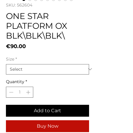
SKU: 562604
ONE STAR
PLATFORM OX
BLK\BLK\BLK\
Price
€90.00
Size
*
Quantity
*
Add to Cart
Buy Now