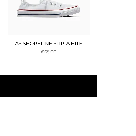
AS SHORELINE SLIP WHITE
Price
€65.00
About us
Delivery and returns
Payments
Terms and conditions
Privacy policy