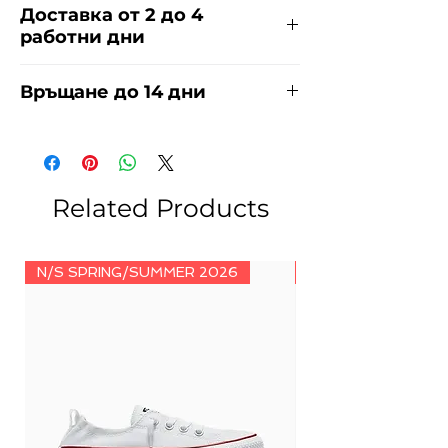
Доставка от 2 до 4
работни дни
Доставяме чрез куриерска фирма
Връщане до 14 дни
ЕКОНТ за сметка на купувача.
Прочети повече
тук
.
За връщания погледнете нашите
условия
тук
.
Related Products
N/S SPRING/SUMMER 2026
N/S SPRING/SUMM