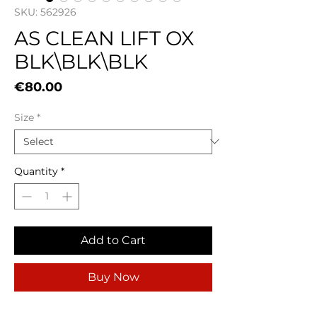
SKU: 562926
AS CLEAN LIFT OX
BLK\BLK\BLK
Price
€80.00
Size
*
Quantity
*
Add to Cart
Buy Now