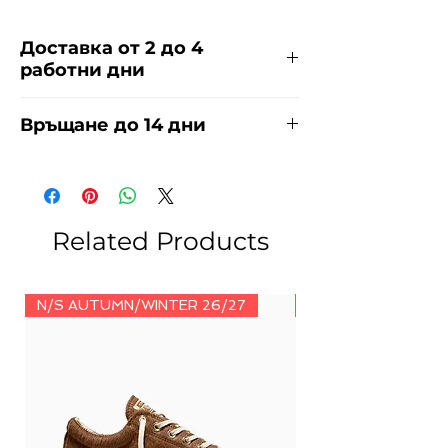
Доставка от 2 до 4
работни дни
Доставяме чрез куриерска фирма
Връщане до 14 дни
ЕКОНТ за сметка на купувача.
Прочети повече
тук
.
За връщания погледнете нашите
условия
тук
.
Related Products
N/S AUTUMN/WINTER 26/27
N/S AUTUMN/WINT