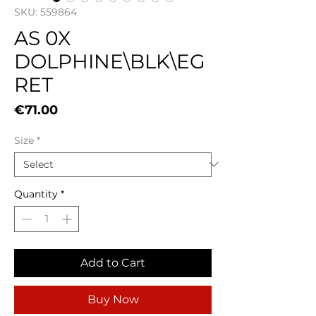
SKU: 559864
AS 0X
DOLPHINE\BLK\EG
RET
Price
€71.00
Size
*
Quantity
*
Add to Cart
Buy Now