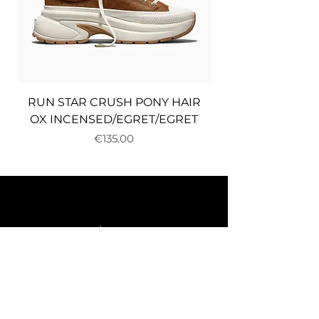
RUN STAR CRUSH PONY HAIR
OX INCENSED/EGRET/EGRET
Price
€135.00
About us
Delivery and returns
Payments
Terms and conditions
Privacy policy