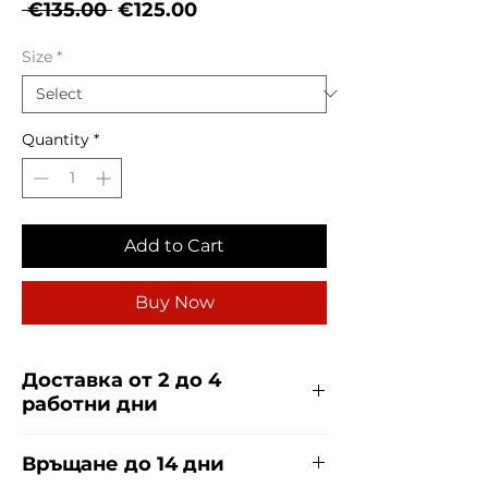
Regular
Sale
 €135.00 
€125.00
Price
Price
Size
*
Quantity
*
Add to Cart
Buy Now
Доставка от 2 до 4
работни дни
Доставяме чрез куриерска фирма
Връщане до 14 дни
ЕКОНТ за сметка на купувача.