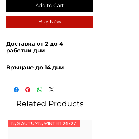
Add to Cart
Buy Now
Доставка от 2 до 4
работни дни
Доставяме чрез куриерска фирма
Връщане до 14 дни
ЕКОНТ и СПИДИ за сметка на
купувача. Прочети повече
тук
.
За връщания погледнете нашите
условия
тук
.
Related Products
N/S AUTUMN/WINTER 26/27
N/S AUTUMN/WINT