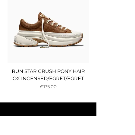
RUN STAR CRUSH PONY HAIR
OX INCENSED/EGRET/EGRET
Price
€135.00
About us
Delivery and returns