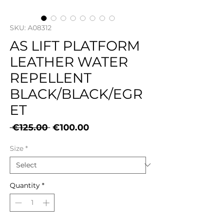
SKU: A08312
AS LIFT PLATFORM
LEATHER WATER
REPELLENT
BLACK/BLACK/EGR
ET
Regular
Sale
 €125.00 
€100.00
Price
Price
Size
*
Quantity
*