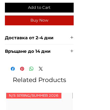
Add to Cart
Buy Now
Доставка от 2-4 дни
Доставяме чрез куриерска фирма
Връщане до 14 дни
ЕКОНТ И СПИДИ за сметка на
купувача. Прочети повече
тук
.
За връщания погледнете нашите
условия
тук
.
Related Products
N/S SPRING/SUMMER 2026
N/S SPRING/SUMM