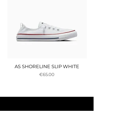
AS SHORELINE SLIP WHITE
Price
€65.00
About us
Delivery and returns