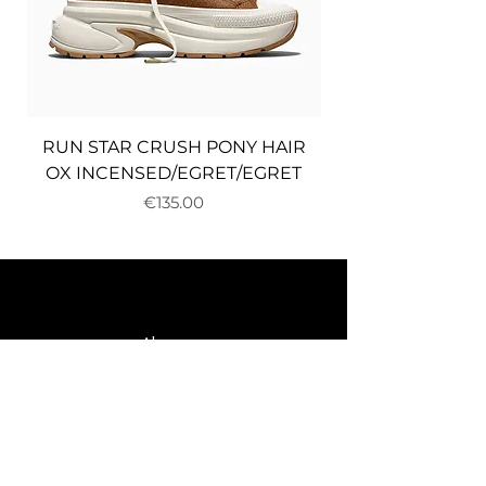
RUN STAR CRUSH PONY HAIR
OX INCENSED/EGRET/EGRET
Price
€135.00
About us
Delivery and returns
Payments
Terms and conditions
Privacy policy
Cookies