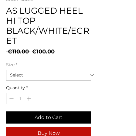
AS LUGGED HEEL
HI TOP
BLACK/WHITE/EGR
ET
Regular
Sale
 €110.00 
€100.00
Price
Price
Size
*
Quantity
*
Add to Cart
Buy Now