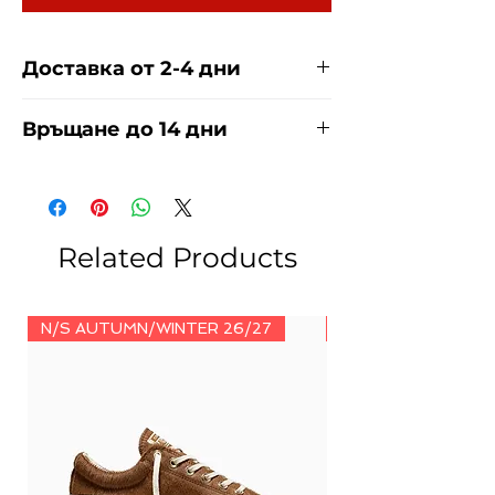
Доставка от 2-4 дни
Доставяме чрез куриерска фирма
Връщане до 14 дни
ЕКОНТ И СПИДИ за сметка на
купувача. Прочети повече
тук
.
За връщания погледнете нашите
условия
тук
.
Related Products
N/S AUTUMN/WINTER 26/27
N/S AUTUMN/WINT