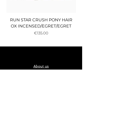
RUN STAR CRUSH PONY HAIR
OX INCENSED/EGRET/EGRET
Price
€135.00
About us
Delivery and returns
Payments
Terms and conditions
Privacy policy
Cookies
Карта за подарък
Address