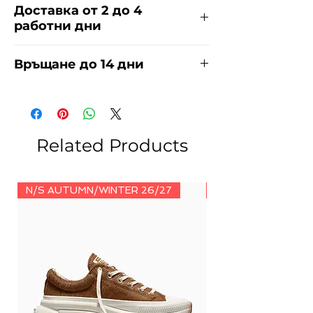
Доставка от 2 до 4
работни дни
Доставяме чрез куриерска фирма
Връщане до 14 дни
ЕКОНТ за сметка на купувача.
Прочети повече
тук
.
За връщания погледнете нашите
условия
тук
.
Related Products
N/S AUTUMN/WINTER 26/27
N/S AUTUMN/WINT