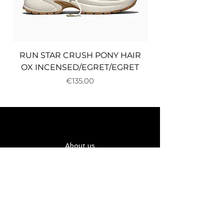
RUN STAR CRUSH PONY HAIR
OX INCENSED/EGRET/EGRET
Price
€135.00
About us
Delivery and returns
Payments
Terms and conditions
Privacy policy
Cookies
Карта за подарък