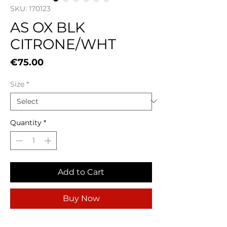
SKU: 170123
AS OX BLK
CITRONE/WHT
Price
€75.00
Size
*
Quantity
*
Add to Cart
Buy Now