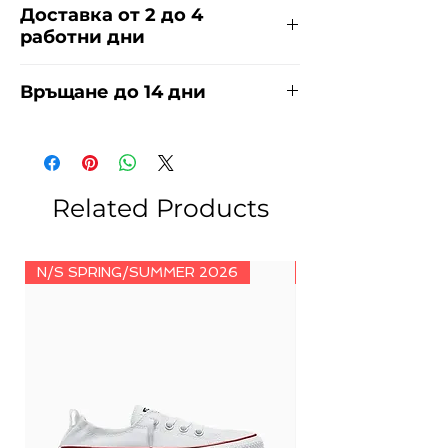
Доставка от 2 до 4
работни дни
Доставяме чрез куриерска фирма
Връщане до 14 дни
ЕКОНТ за сметка на купувача.
Прочети повече
тук
.
За връщания погледнете нашите
условия
тук
.
Related Products
N/S SPRING/SUMMER 2026
N/S SPRING/SUMM