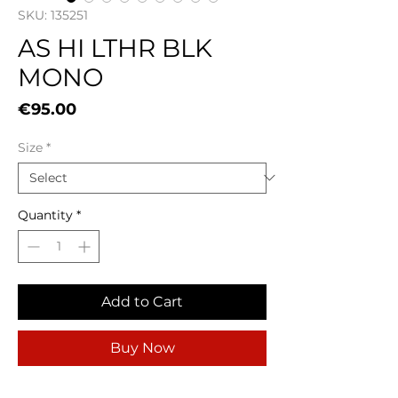
SKU: 135251
AS HI LTHR BLK
MONO
Price
€95.00
Size
*
Quantity
*
Add to Cart
Buy Now