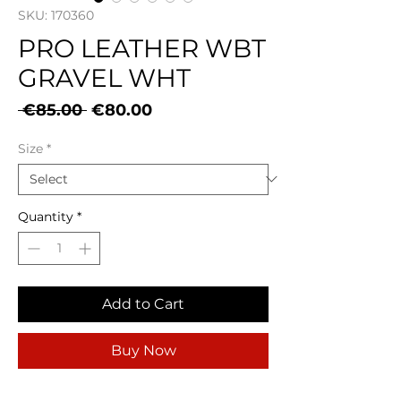
SKU: 170360
PRO LEATHER WBT
GRAVEL WHT
Regular
Sale
 €85.00 
€80.00
Price
Price
Size
*
Quantity
*
Add to Cart
Buy Now