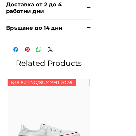
Доставка от 2 до 4
работни дни
Доставяме чрез куриерска фирма
Връщане до 14 дни
ЕКОНТ за сметка на купувача.
Прочети повече
тук
.
За връщания погледнете нашите
условия
тук
.
Related Products
N/S SPRING/SUMMER 2026
N/S SPRING/SUMM