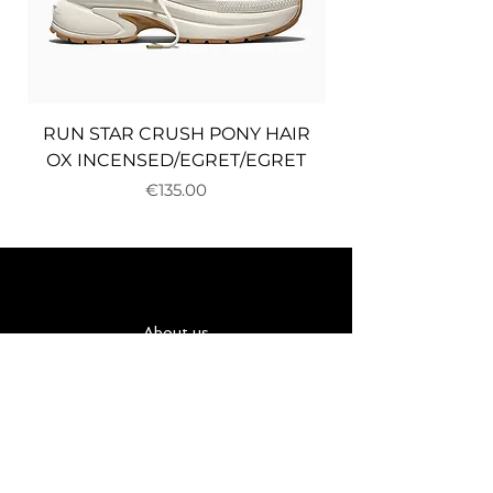
RUN STAR CRUSH PONY HAIR
OX INCENSED/EGRET/EGRET
Price
€135.00
About us
Delivery and returns
Payments
Terms and conditions
Privacy policy
Cookies