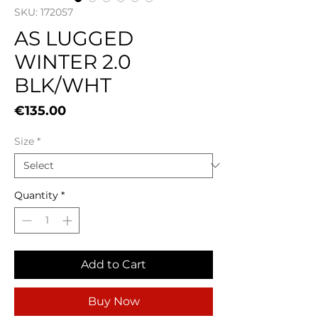
SKU: 172057
AS LUGGED
WINTER 2.0
BLK/WHT
Price
€135.00
Size
*
Quantity
*
Add to Cart
Buy Now