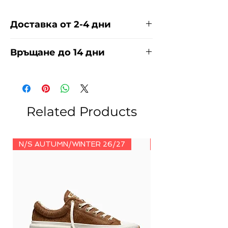
Доставка от 2-4 дни
Доставяме чрез куриерска фирма
Връщане до 14 дни
ЕКОНТ И СПИДИ за сметка на
купувача. Прочети повече
тук
.
За връщания погледнете нашите
условия
тук
.
Related Products
N/S AUTUMN/WINTER 26/27
N/S AUTUMN/WINT