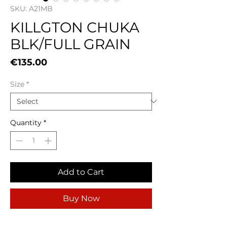
SKU: A21MB
KILLGTON CHUKA
BLK/FULL GRAIN
Price
€135.00
Size
*
Quantity
*
Add to Cart
Buy Now