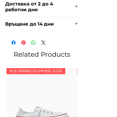
Доставка от 2 до 4
работни дни
Доставяме чрез куриерска фирма
Връщане до 14 дни
ЕКОНТ за сметка на купувача.
Прочети повече
тук
.
За връщания погледнете нашите
условия
тук
.
Related Products
N/S SPRING/SUMMER 2026
N/S SPRING/SUMM