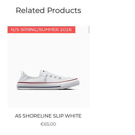
Related Products
N/S SPRING/SUMMER 2026
N/S SPRING/SUMM
AS SHORELINE SLIP WHITE
Price
€65.00