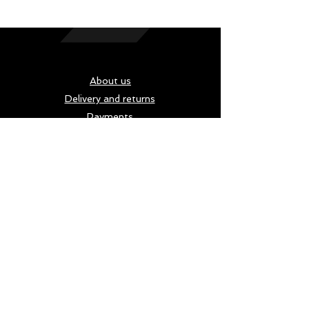
About us
Delivery and returns
Payments
Terms and conditions
Privacy policy
Cookies
Карта за подарък
Address
bul. "Vitosha" 26, 1000 Sofia Center,
Sofia
allstarsofia.shop@gmail.com
Tel:
+359 2 980 8446