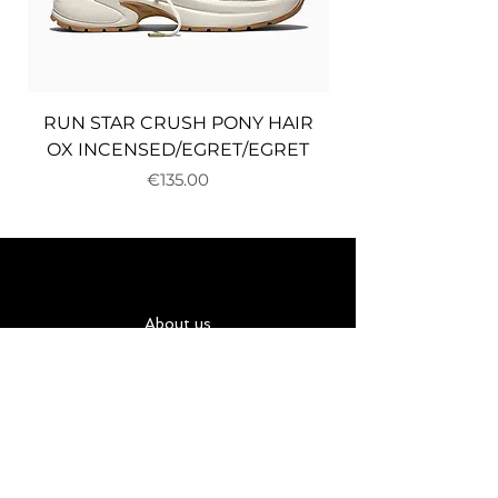
RUN STAR CRUSH PONY HAIR
OX INCENSED/EGRET/EGRET
Price
€135.00
About us
Delivery and returns
Payments
Terms and conditions
Privacy policy
Cookies
Карта за подарък