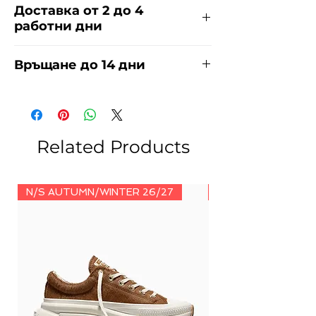
Доставка от 2 до 4
работни дни
Доставяме чрез куриерска фирма
Връщане до 14 дни
ЕКОНТ за сметка на купувача.
Прочети повече
тук
.
За връщания погледнете нашите
условия
тук
.
Related Products
N/S AUTUMN/WINTER 26/27
N/S AUTUMN/WINT