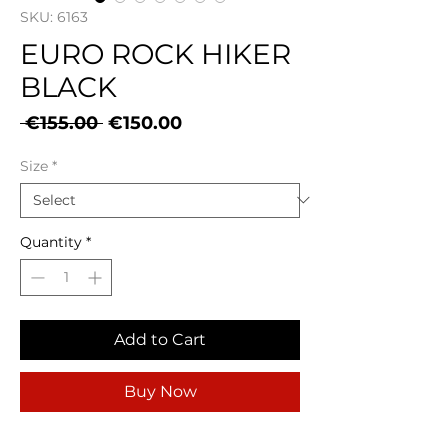
SKU: 6163
EURO ROCK HIKER
BLACK
Regular
Sale
 €155.00 
€150.00
Price
Price
Size
*
Quantity
*
Add to Cart
Buy Now