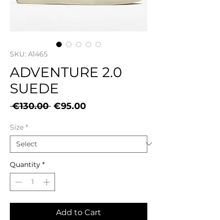
SKU: A1465
ADVENTURE 2.0
SUEDE
Regular
Sale
 €130.00 
€95.00
Price
Price
Size
*
Quantity
*
Add to Cart