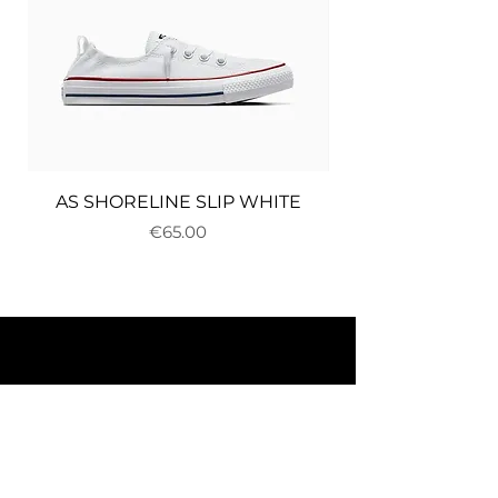
AS SHORELINE SLIP WHITE
Price
€65.00
About us
Delivery and returns
Payments
Terms and conditions