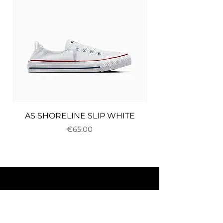
AS SHORELINE SLIP WHITE
Price
€65.00
About us
Delivery and returns