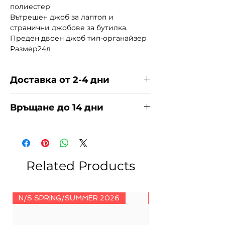
полиестер
Вътрешен джоб за лаптоп и
странични джобове за бутилка.
Преден двоен джоб тип-органайзер
Размер24л
Доставка от 2-4 дни
Доставяме чрез куриерска фирма
Връщане до 14 дни
ЕКОНТ И СПИДИ за сметка на
купувача. Прочети повече
тук
.
За връщания погледнете нашите
условия
тук
.
Related Products
N/S SPRING/SUMMER 2026
N/S SPRING/SUMM