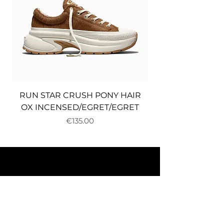
RUN STAR CRUSH PONY HAIR
OX INCENSED/EGRET/EGRET
Price
€135.00
About us
Delivery and returns
Payments