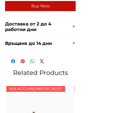
Buy Now
Доставка от 2 до 4
работни дни
Доставяме чрез куриерска фирма
Връщане до 14 дни
ЕКОНТ и СПИДИ за сметка на
купувача. Прочети повече
тук
.
За връщания погледнете нашите
условия
тук
.
Related Products
N/S AUTUMN/WINTER 26/27
N/S AUTUMN/WINT